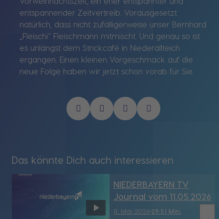
Vorweihnachtszeit, ein eher entspannter und
entspannender Zeitvertreib. Vorausgesetzt
natürlich, dass nicht zufälligerweise unser Bernhard
„Fleischi“ Fleischmann mitmischt. Und genau so ist
es unlängst dem Strickcafé in Niederallteich
ergangen. Einen kleinen Vorgeschmack auf die
neue Folge haben wir jetzt schon vorab für Sie.
Das könnte Dich auch interessieren
NIEDERBAYERN TV
Journal vom 11.05.2026
bookmark_border
11. Mai 2026
29:51 Min.