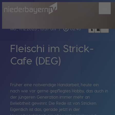
menu
bookmark_border
play_circle_outline
headphones
chrome_reader_mode
Mo., 11.12.2023
, 15:37 Uhr
/
02:46
Fleischi im Strick-
Cafe (DEG)
Früher eine notwendige Handarbeit, heute ein
nach wie vor gerne gepflegtes Hobby, das auch in
der jüngeren Generation immer mehr an
Beliebtheit gewinnt. Die Rede ist von Stricken.
Eigentlich ist das, gerade jetzt in der