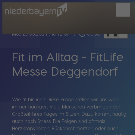
menu
bookmark_border
play_circle_outline
headphones
chrome_reader_mode
Mo., 25.03.2024
, 18:42 Uhr
/
03:50
Fit im Alltag - FitLife
Messe Deggendorf
Wie fit bin ich? Diese Frage stellen wir uns wohl
immer häufiger. Viele Menschen verbringen den
Großteil ihres Tages im Sitzen. Dazu kommt häufig
auch noch Stress. Die Folgen sind oftmals
Herzkrankheiten, Rückenschmerzen oder auch