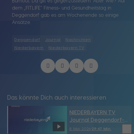
Burnout. Da gilt es gegenzusteuern. Aber wie? Auf
dem „FITLIFE“ Fitness- und Gesundheitstag in
Deggendorf gab es am Wochenende so einige
Ansätze.
Deggendorf
Journal
Nachrichten
Niederbayern
Niederbayern TV
Das könnte Dich auch interessieren
NIEDERBAYERN TV
Journal Deggendorf-
Straubing vom
bookmark_border
8. Mai 2026
29:47 Min.