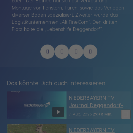
Eder“. Der Betrieb hat sich auf Verkauf und
Montage von Fenstern, Türen, sowie das Verlegen
diverser Böden spezialisiert. Zweiter wurde das
Logistikunternehmen „Alt FineCom“. Den dritten
Platz holte die „Lebenshilfe Deggendorf“.
Das könnte Dich auch interessieren
NIEDERBAYERN TV
Journal Deggendorf-
Straubing vom
bookmark_border
7. Aug. 2026
29:48 Min.
7.08.2026
NIEDERBAYERN TV