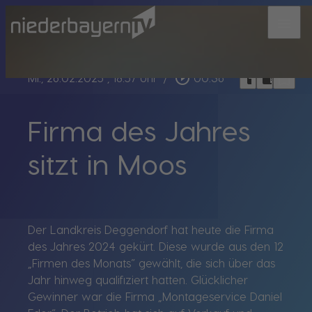
menu
bookmark_border
play_circle_outline
headphones
chrome_reader_mode
Mi., 26.02.2025
, 18:57 Uhr
/
00:36
Firma des Jahres
sitzt in Moos
Der Landkreis Deggendorf hat heute die Firma
des Jahres 2024 gekürt. Diese wurde aus den 12
„Firmen des Monats“ gewählt, die sich über das
Jahr hinweg qualifiziert hatten. Glücklicher
Gewinner war die Firma „Montageservice Daniel