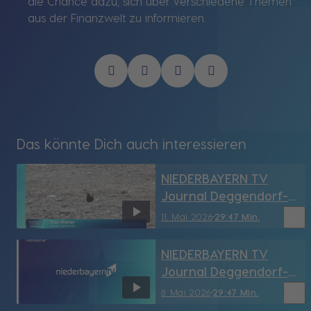
die Chance dazu, sich über verschiedene Themen
aus der Finanzwelt zu informieren.
Das könnte Dich auch interessieren
NIEDERBAYERN TV
Journal Deggendorf-
Straubing vom
bookmark_border
11. Mai 2026
29:47 Min.
11.05.2026
NIEDERBAYERN TV
Journal Deggendorf-
Straubing vom
bookmark_border
8. Mai 2026
29:47 Min.
8.05.2026