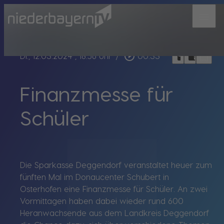
menu
bookmark_border
play_circle_outline
headphones
chrome_reader_mode
Di., 12.03.2024
, 18:56 Uhr
/
00:33
Finanzmesse für
Schüler
Die Sparkasse Deggendorf veranstaltet heuer zum
fünften Mal im Donaucenter Schubert in
Osterhofen eine Finanzmesse für Schüler. An zwei
Vormittagen haben dabei wieder rund 600
Heranwachsende aus dem Landkreis Deggendorf