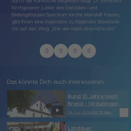
durch die Karwoche begleiten! Msgr. Dr. Bernhard
Kirchgessner, Leiter des Exerzitien- und
Bildungshauses Spectrum Kirche Mariahilf Passau,
gibt Ihnen eine Inspiration zu folgender Bibelstelle
mit auf den Weg: „Ehe der Hahn dreimal kräht.“
Das könnte Dich auch interessieren
Rund 10 Jahre nach
Brand - Straubinger
Rathaus hat sein
bookmark_border
24. Juli 2026
00:35 Min.
Türmchen wieder (SR)
Landauer