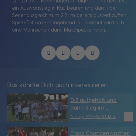
zuletzt zwei Niederlagen in Folge gelang dem EVL
ein Auswärtssieg in Kaufbeuren und damit der
Serienausgleich zum 2:2. Im bereits ausverkauften
Spiel Fünf am Freitagabend in Landshut wird sich
eine Mannschaft dann Matchpucks holen.
Das könnte Dich auch interessieren
0:2 aufgeholt und
dann Sieg im
Elfmeterschießen: FC
bookmark_border
5. Aug. 2026
04:08 Min.
Dingolfing wirft
Regionalligist Vilzing
Trotz Chancenwucher: