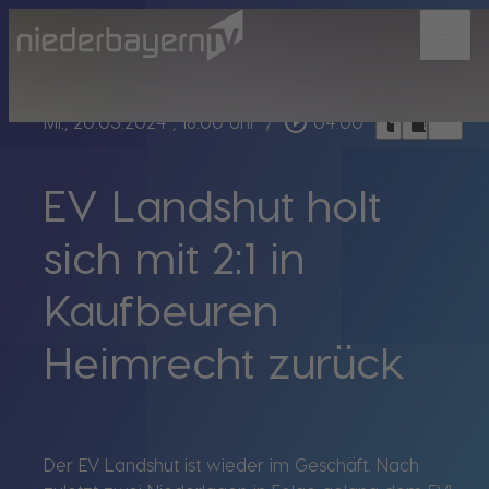
menu
bookmark_border
play_circle_outline
headphones
chrome_reader_mode
Mi., 20.03.2024
, 18:00 Uhr
/
04:00
EV Landshut holt
sich mit 2:1 in
Kaufbeuren
Heimrecht zurück
Der EV Landshut ist wieder im Geschäft. Nach