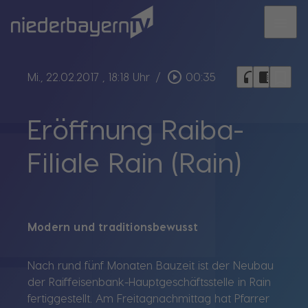
menu
bookmark_border
play_circle_outline
headphones
chrome_reader_mode
Mi., 22.02.2017
, 18:18 Uhr
/
00:35
Eröffnung Raiba-
Filiale Rain (Rain)
Modern und traditionsbewusst
Nach rund fünf Monaten Bauzeit ist der Neubau
der Raiffeisenbank-Hauptgeschäftsstelle in Rain
fertiggestellt. Am Freitagnachmittag hat Pfarrer