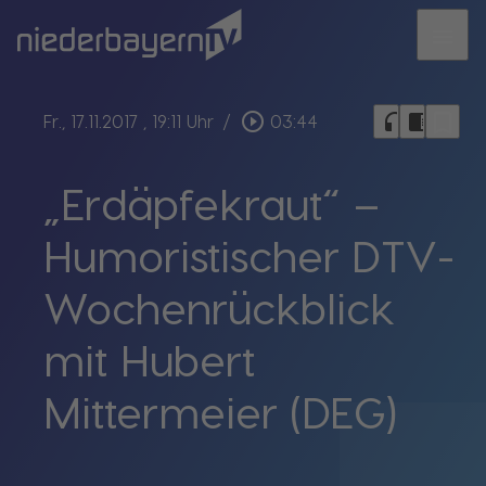
menu
bookmark_border
play_circle_outline
headphones
chrome_reader_mode
Fr., 17.11.2017
, 19:11 Uhr
/
03:44
„Erdäpfekraut“ –
Humoristischer DTV-
Wochenrückblick
mit Hubert
Mittermeier (DEG)