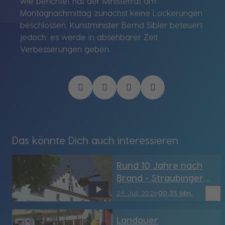
wie berichtet hat der Ministerrat am
Montagnachmittag zunächst keine Lockerungen
beschlossen. Kunstminister Bernd Sibler beteuert
jedoch: es werde in absehbarer Zeit
Verbesserungen geben.
Das könnte Dich auch interessieren
Rund 10 Jahre nach
Brand - Straubinger
Rathaus hat sein
bookmark_border
24. Juli 2026
00:35 Min.
Türmchen wieder (SR)
Landauer