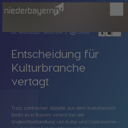
menu
bookmark_border
play_circle_outline
headphones
chrome_reader_mode
Di., 18.01.2022
, 18:03 Uhr
/
01:00
Entscheidung für
Kulturbranche
vertagt
Trotz zahlreicher Appelle aus dem Kulturbereich
bleibt es in Bayern vorerst bei der
Ungleichbehandlung von Kultur und Gastronomie –