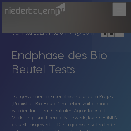
menu
bookmark_border
play_circle_outline
headphones
chrome_reader_mode
Mo., 14.02.2022
, 17:52 Uhr
/
00:41
Endphase des Bio-
Beutel Tests
Die gewonnenen Erkenntnisse aus dem Projekt
„Praxistest Bio-Beutel“ im Lebensmittelhandel
werden laut dem Centralen Agrar Rohstoff
Marketing- und Energie-Netzwerk, kurz CARMEN,
aktuell ausgewertet. Die Ergebnisse sollen Ende