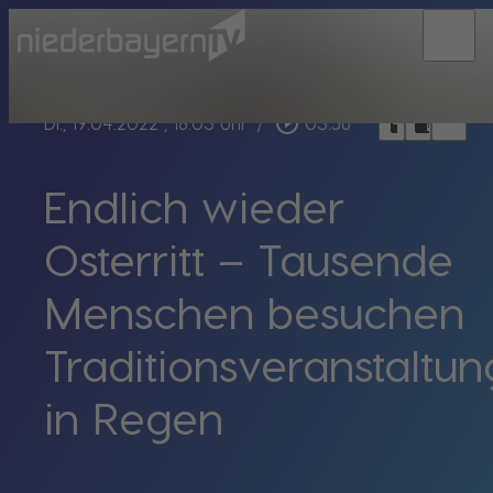
menu
bookmark_border
play_circle_outline
headphones
chrome_reader_mode
Di., 19.04.2022
, 18:03 Uhr
/
03:56
Endlich wieder
Osterritt – Tausende
Menschen besuchen
Traditionsveranstaltun
in Regen