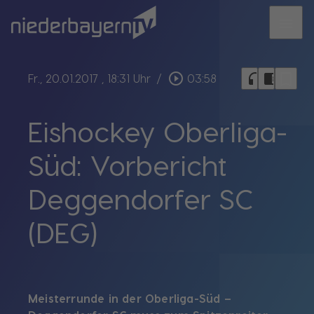
menu
bookmark_border
play_circle_outline
headphones
chrome_reader_mode
Fr., 20.01.2017
, 18:31 Uhr
/
03:58
Eishockey Oberliga-
Süd: Vorbericht
Deggendorfer SC
(DEG)
Meisterrunde in der Oberliga-Süd –