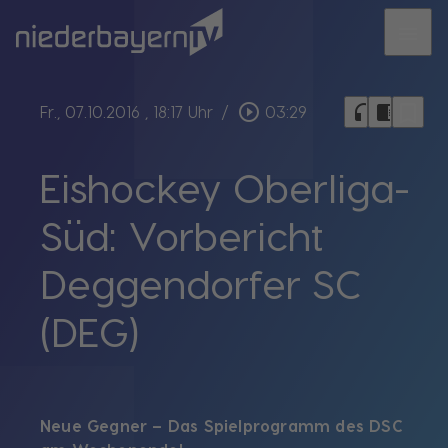
menu
bookmark_border
play_circle_outline
headphones
chrome_reader_mode
Fr., 07.10.2016
, 18:17 Uhr
/
03:29
Eishockey Oberliga-
Süd: Vorbericht
Deggendorfer SC
(DEG)
Neue Gegner – Das Spielprogramm des DSC