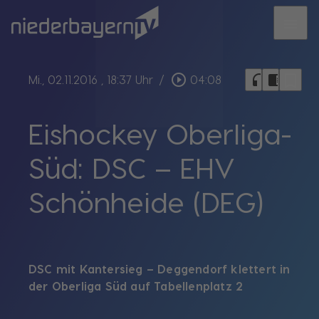
menu
bookmark_border
play_circle_outline
headphones
chrome_reader_mode
Mi., 02.11.2016
, 18:37 Uhr
/
04:08
Eishockey Oberliga-
Süd: DSC – EHV
Schönheide (DEG)
DSC mit Kantersieg – Deggendorf klettert in
der Oberliga Süd auf Tabellenplatz 2