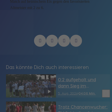
Match auf heimischem Eis gegen den favorisierten
Altmeister mit 2 zu 6.
Das könnte Dich auch interessieren
0:2 aufgeholt und
dann Sieg im
Elfmeterschießen: FC
bookmark_border
5. Aug. 2026
04:08 Min.
Dingolfing wirft
Regionalligist Vilzing
Trotz Chancenwucher:
aus dem Pokal