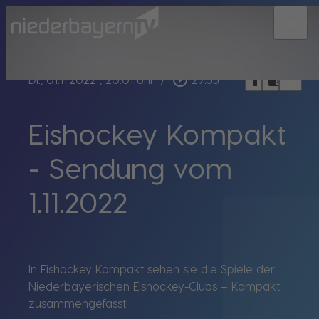
menu
bookmark_border
play_circle_outline
headphones
chrome_reader_mode
Di., 01.11.2022
, 20:01 Uhr
/
29:55
Eishockey Kompakt
- Sendung vom
1.11.2022
In Eishockey Kompakt sehen sie die Spiele der
Niederbayerischen Eishockey-Clubs – Kompakt
zusammengefasst!