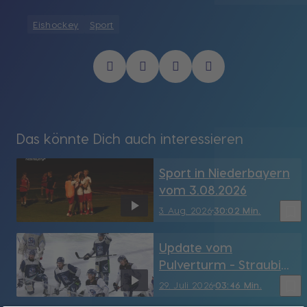
Eishockey
Sport
Das könnte Dich auch interessieren
Sport in Niederbayern
vom 3.08.2026
bookmark_border
3. Aug. 2026
30:02 Min.
Update vom
Pulverturm - Straubing
Tigers sind zurück auf
bookmark_border
29. Juli 2026
03:46 Min.
dem Eis