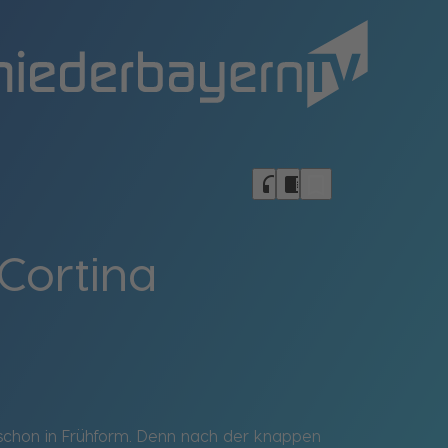
bookmark_border
headphones
chrome_reader_mode
Cortina
schon in Frühform. Denn nach der knappen