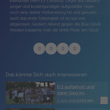
ineinander beim EV Landshut. Legte das deutlich
jünger und kostengünstiger aufgestellte Team
noch eine starke Vorbereitung hin und gewann
auch das erste Saisonspiel, ist es nun wie
abgerissen. Gestern Abend gegen die Blue Devils
Weiden kassierte man die dritte Pleite am Stück.
Das könnte Dich auch interessieren
0:2 aufgeholt und
dann Sieg im
Elfmeterschießen: FC
bookmark_border
5. Aug. 2026
04:08 Min.
Dingolfing wirft