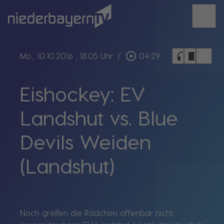
menu
bookmark_border
play_circle_outline
headphones
chrome_reader_mode
Mo., 10.10.2016
, 18:05 Uhr
/
04:29
Eishockey: EV
Landshut vs. Blue
Devils Weiden
(Landshut)
Noch greifen die Rädchen offenbar nicht