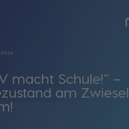
04:54
 macht Schule!“ –
ustand am Zwiesel
m!