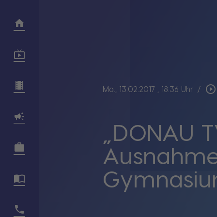
play_circle_outline
Mo., 13.02.2017
, 18:36 Uhr
/
„DONAU TV
Ausnahmez
Gymnasiu