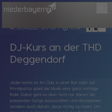
menu
bookmark_border
play_circle_outline
headphones
chrome_reader_mode
Mi., 20.04.2022
, 18:17 Uhr
/
03:54
DJ-Kurs an der THD
Deggendorf
Jeder kennt es: Im Club, in einer Bar oder auf
Privatpartys spielt die Musik eine ganz wichtige
Rolle. Dabei geht es aber nicht nur darum die
passenden Songs auszuwählen und abzuspielen,
sondern auch darum, diese richtig zu mixen. Um