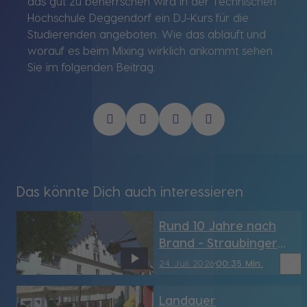
das gut zu beherrschen wird in der Technischen
Hochschule Deggendorf ein DJ-Kurs für die
Studierenden angeboten. Wie das abläuft und
worauf es beim Mixing wirklich ankommt sehen
Sie im folgenden Beitrag.
Das könnte Dich auch interessieren
Rund 10 Jahre nach
Brand - Straubinger
Rathaus hat sein
bookmark_border
24. Juli 2026
00:35 Min.
Türmchen wieder (SR)
Landauer