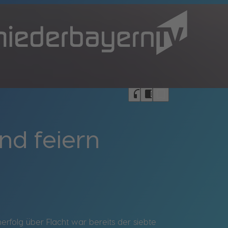
bookmark_border
headphones
chrome_reader_mode
nd feiern
merfolg über Flacht war bereits der siebte