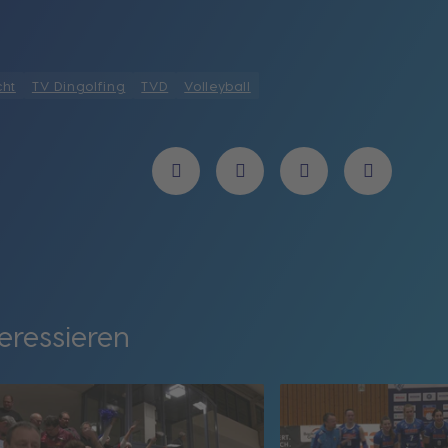
cht
TV Dingolfing
TVD
Volleyball
eressieren