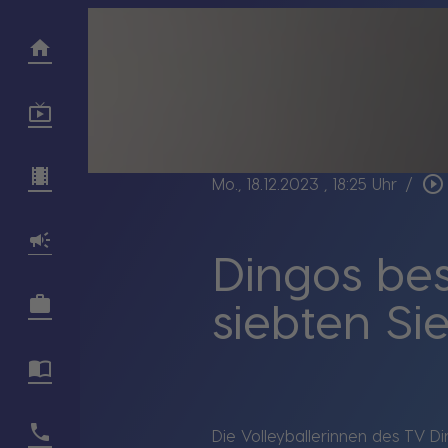
play_circle_outline
Mo., 18.12.2023
, 18:25 Uhr
/
Dingos bes
siebten Sie
Die Volleyballerinnen des TV Din