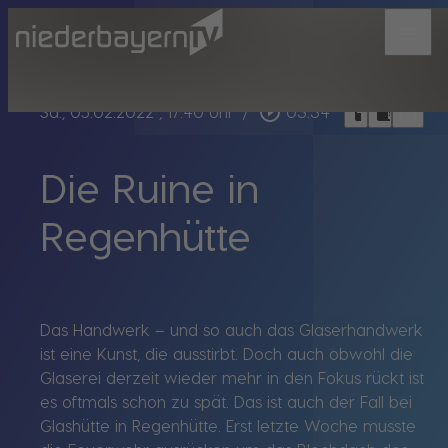
menu
bookmark_border
play_circle_outline
headphones
chrome_reader_mode
Sa., 05.02.2022
, 17:40 Uhr
/
03:34
Die Ruine in
Regenhütte
Das Handwerk – und so auch das Glaserhandwerk
ist eine Kunst, die ausstirbt. Doch auch obwohl die
Glaserei derzeit wieder mehr in den Fokus rückt ist
es oftmals schon zu spät. Das ist auch der Fall bei
Glashütte in Regenhütte. Erst letzte Woche musste