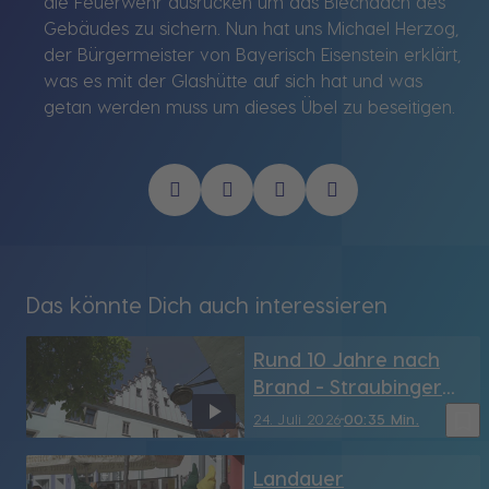
die Feuerwehr ausrücken um das Blechdach des
Gebäudes zu sichern. Nun hat uns Michael Herzog,
der Bürgermeister von Bayerisch Eisenstein erklärt,
was es mit der Glashütte auf sich hat und was
getan werden muss um dieses Übel zu beseitigen.
Das könnte Dich auch interessieren
Rund 10 Jahre nach
Brand - Straubinger
Rathaus hat sein
bookmark_border
24. Juli 2026
00:35 Min.
Türmchen wieder (SR)
Landauer