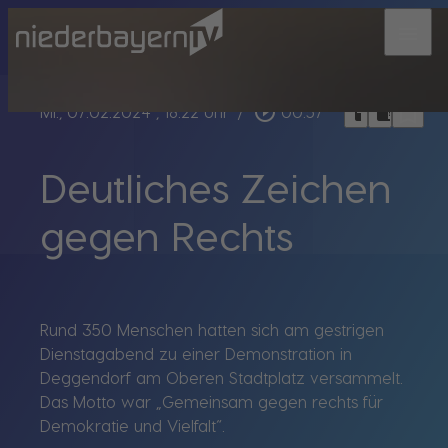
menu
bookmark_border
play_circle_outline
headphones
chrome_reader_mode
Mi., 07.02.2024
, 18:22 Uhr
/
00:57
Deutliches Zeichen
gegen Rechts
Rund 350 Menschen hatten sich am gestrigen
Dienstagabend zu einer Demonstration in
Deggendorf am Oberen Stadtplatz versammelt.
Das Motto war „Gemeinsam gegen rechts für
Demokratie und Vielfalt“.