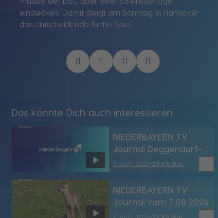
musste der DSC aber eine 3:6-Niederlage
einstecken. Damit steigt am Sonntag in Hannover
das entscheidende fünfte Spiel.
Das könnte Dich auch interessieren
NIEDERBAYERN TV
Journal Deggendorf-
Straubing vom
bookmark_border
7. Aug. 2026
29:48 Min.
7.08.2026
NIEDERBAYERN TV
Journal vom 7.08.2026
bookmark_border
7. Aug. 2026
29:48 Min.