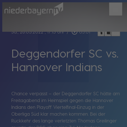
menu
bookmark_border
play_circle_outline
headphones
chrome_reader_mode
Sa., 26.03.2022
, 17:13 Uhr
/
05:01
Deggendorfer SC vs.
Hannover Indians
Chance verpasst – der Deggendorfer SC hätte am
Freitagabend im Heimspiel gegen die Hannover
Indians den Playoff Viertelfinal-Einzug in der
Oberliga Süd klar machen kommen. Bei der
Rückkehr des lange verletzten Thomas Greilinger