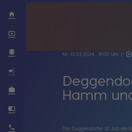
play_circle_outli
Mi., 13.03.2024
, 18:00 Uhr
/
Deggendor
Hamm und z
Der Deggendorfer SC hat die N