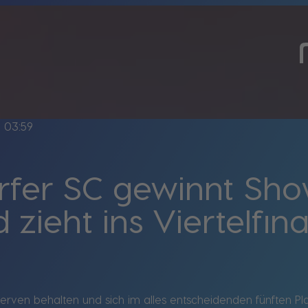
ne
03:59
fer SC gewinnt Sh
ieht ins Viertelfina
erven behalten und sich im alles entscheidenden fünften P