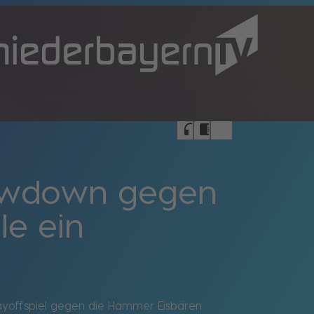
bookmark_border
headphones
chrome_reader_mode
owdown gegen
le ein
layoffspiel gegen die Hammer Eisbären