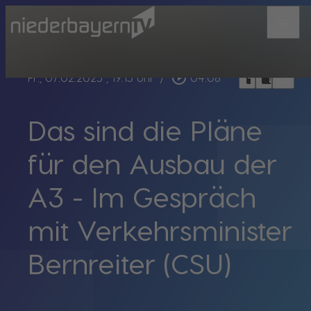
menu
bookmark_border
play_circle_outline
headphones
chrome_reader_mode
Fr., 07.02.2025
, 19:15 Uhr
/
04:08
Das sind die Pläne
für den Ausbau der
A3 - Im Gespräch
mit Verkehrsminister
Bernreiter (CSU)