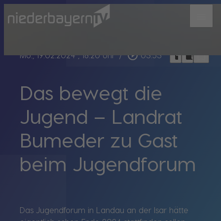
menu
bookmark_border
play_circle_outline
headphones
chrome_reader_mode
Mo., 19.02.2024
, 18:20 Uhr
/
03:53
Das bewegt die
Jugend – Landrat
Bumeder zu Gast
beim Jugendforum
Das Jugendforum in Landau an der Isar hätte