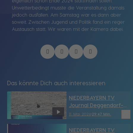
eigentlich schon Ende 2024 stattfinden sollen.
Unwetterbedingt musste die Veranstaltung damals
jedoch ausfallen. Am Samstag war es dann aber
soweit. Zwischen Jugend und Politik fand ein reger
Austausch statt. Wir waren mit der Kamera dabei.
Das könnte Dich auch interessieren
NIEDERBAYERN TV
Journal Deggendorf-
Straubing vom
bookmark_border
11. Mai 2026
29:47 Min.
11.05.2026
NIEDERBAYERN TV