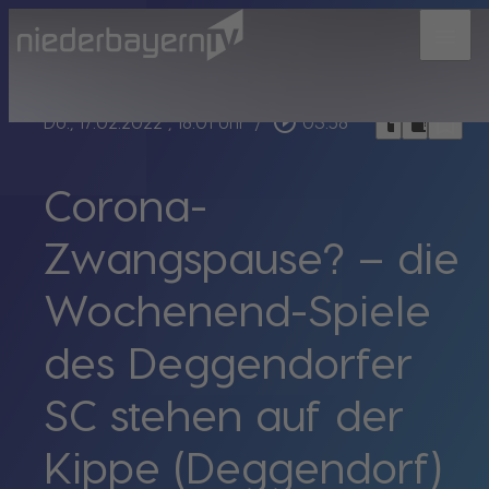
menu
bookmark_border
play_circle_outline
headphones
chrome_reader_mode
Do., 17.02.2022
, 18:01 Uhr
/
03:58
Corona-
Zwangspause? – die
Wochenend-Spiele
des Deggendorfer
SC stehen auf der
Kippe (Deggendorf)