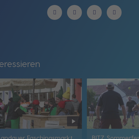
eressieren
Landauer Faschingsmarkt
BITZ Sommerfes