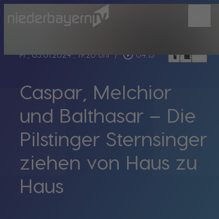
menu
bookmark_border
play_circle_outline
headphones
chrome_reader_mode
Fr., 05.01.2024
, 19:20 Uhr
/
04:15
Caspar, Melchior
und Balthasar – Die
Pilstinger Sternsinger
ziehen von Haus zu
Haus