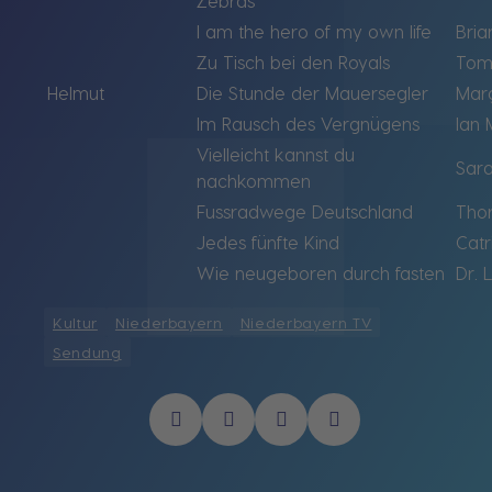
Zebras
I am the hero of my own life
Bria
Zu Tisch bei den Royals
Tom
Helmut
Die Stunde der Mauersegler
Mar
Im Rausch des Vergnügens
Ian 
Vielleicht kannst du
Sar
nachkommen
Fussradwege Deutschland
Thor
Jedes fünfte Kind
Catr
Wie neugeboren durch fasten
Dr. 
Kultur
Niederbayern
Niederbayern TV
Sendung