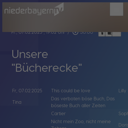
menu
bookmark_border
play_circle_outline
headphones
chrome_reader_mode
Fr., 07.02.2025
, 19:02 Uhr
/
30:00
Unsere
"Bücherecke"
Fr, 07.02.2025
This could be love
Lill
Das verboten böse Buch, Das
Tina
böseste Buch aller Zeiten
Cartier
Soph
Nicht mein Zoo, nicht meine
Dori