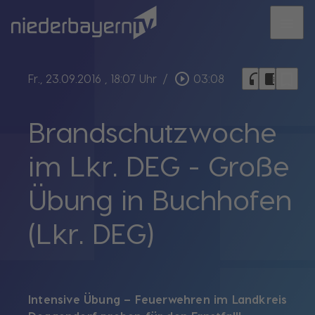
menu
bookmark_border
play_circle_outline
headphones
chrome_reader_mode
Fr., 23.09.2016
, 18:07 Uhr
/
03:08
Brandschutzwoche
im Lkr. DEG - Große
Übung in Buchhofen
(Lkr. DEG)
Intensive Übung – Feuerwehren im Landkreis