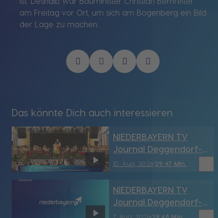
ist. Deshalb war Bauminister Christian Bernreiter
am Freitag vor Ort, um sich am Bogenberg ein Bild
der Lage zu machen.
Das könnte Dich auch interessieren
NIEDERBAYERN TV
Journal Deggendorf-
Straubing vom
bookmark_border
10. Aug. 2026
29:47 Min.
10.08.2026
NIEDERBAYERN TV
Journal Deggendorf-
Straubing vom
bookmark_border
7. Aug. 2026
29:48 Min.