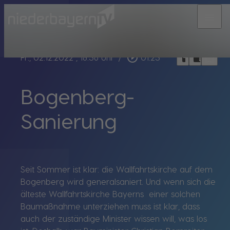
menu
bookmark_border
play_circle_outline
headphones
chrome_reader_mode
Fr., 02.12.2022
, 18:36 Uhr
/
01:23
Bogenberg-
Sanierung
Seit Sommer ist klar: die Wallfahrtskirche auf dem
Bogenberg wird generalsaniert. Und wenn sich die
älteste Wallfahrtskirche Bayerns einer solchen
Baumaßnahme unterziehen muss ist klar, dass
auch der zuständige Minister wissen will, was los