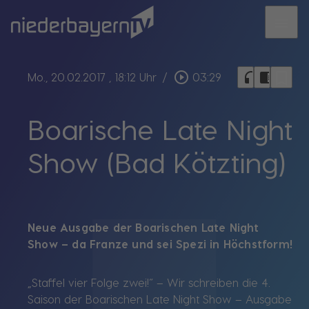
menu
bookmark_border
play_circle_outline
headphones
chrome_reader_mode
Mo., 20.02.2017
, 18:12 Uhr
/
03:29
Boarische Late Night
Show (Bad Kötzting)
Neue Ausgabe der Boarischen Late Night
Show – da Franze und sei Spezi in Höchstform!
„Staffel vier Folge zwei!“ – Wir schreiben die 4.
Saison der Boarischen Late Night Show – Ausgabe