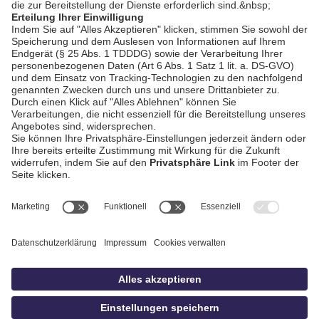
Stille Stunde (DEG)
AGB / Gewinnspiele
Datenschutz
Impressum
Kontakt
bildschnitt
idowa.de