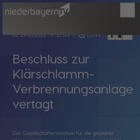
menu
bookmark_border
play_circle_outline
headphones
chrome_reader_mode
Di., 29.03.2022
, 17:35 Uhr
/
00:49
Beschluss zur
Klärschlamm-
Verbrennungsanlage
vertagt
Der Gesellschafterwechsel für die geplante