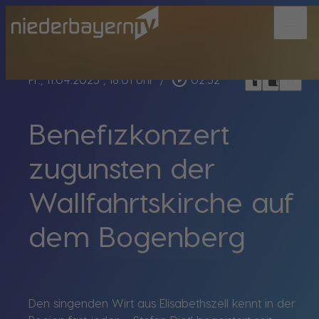
menu
bookmark_border
play_circle_outline
headphones
chrome_reader_mode
Fr., 11.04.2025
, 18:01 Uhr
/
02:52
Benefizkonzert
zugunsten der
Wallfahrtskirche auf
dem Bogenberg
Den singenden Wirt aus Elisabethszell kennt in der