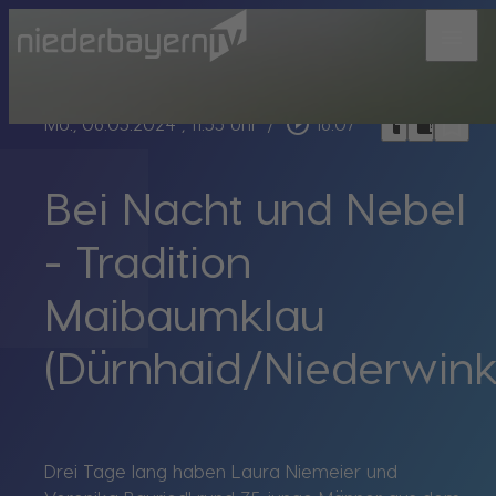
menu
bookmark_border
play_circle_outline
headphones
chrome_reader_mode
Mo., 06.05.2024
, 11:55 Uhr
/
16:07
Bei Nacht und Nebel
- Tradition
Maibaumklau
(Dürnhaid/Niederwink
Drei Tage lang haben Laura Niemeier und