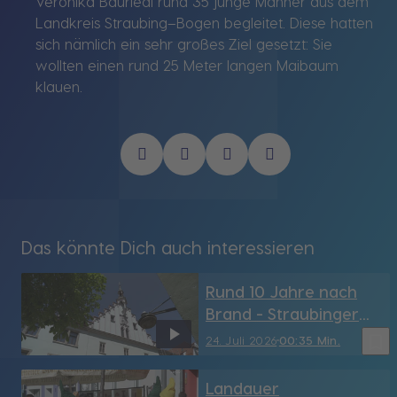
Veronika Bauriedl rund 35 junge Männer aus dem
Landkreis Straubing–Bogen begleitet. Diese hatten
sich nämlich ein sehr großes Ziel gesetzt: Sie
wollten einen rund 25 Meter langen Maibaum
klauen.
Das könnte Dich auch interessieren
Rund 10 Jahre nach
Brand - Straubinger
Rathaus hat sein
bookmark_border
24. Juli 2026
00:35 Min.
Türmchen wieder (SR)
Landauer