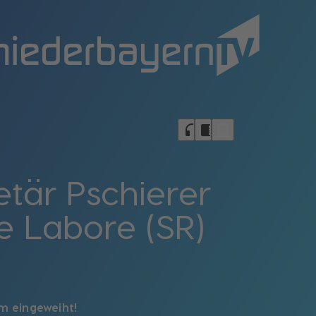
bookmark_border
headphones
chrome_reader_mode
etär Pschierer
e Labore (SR)
rum eingeweiht!