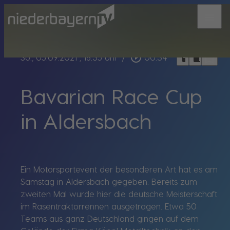
menu
bookmark_border
play_circle_outline
headphones
chrome_reader_mode
So., 05.09.2021
, 18:35 Uhr
/
00:34
Bavarian Race Cup
in Aldersbach
Ein Motorsportevent der besonderen Art hat es am
Samstag in Aldersbach gegeben. Bereits zum
zweiten Mal wurde hier die deutsche Meisterschaft
im Rasentraktorrennen ausgetragen. Etwa 50
Teams aus ganz Deutschland gingen auf dem