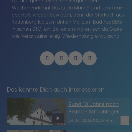
gut und gerne feiern. Am vergangenen
Wochenende hat das Lucki Maurer und sein Team
ebenfalls wieder bewiesen, denn der Starkoch aus
Rattenberg lud zum dritten Mal zum Bad Ass BBQ
in seinen STOI ein. Bei einem waren sich da Gäste
wie Veranstalter einig: Wiederholung erwünscht!
Das könnte Dich auch interessieren
Rund 10 Jahre nach
Brand - Straubinger
Rathaus hat sein
bookmark_border
24. Juli 2026
00:35 Min.
Türmchen wieder (SR)