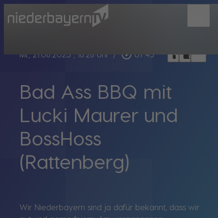
menu
bookmark_border
play_circle_outline
headphones
chrome_reader_mode
Mi., 21.06.2023
, 16:28 Uhr
/
07:45
Bad Ass BBQ mit
Lucki Maurer und
BossHoss
(Rattenberg)
Wir Niederbayern sind ja dafür bekannt, dass wir