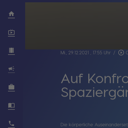
play_circle_outline
Mi., 29.12.2021
, 17:55 Uhr
/
Auf Konfro
Spaziergän
Die körperliche Auseinanderse