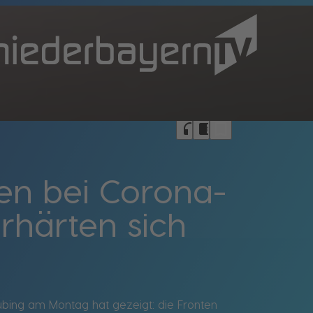
bookmark_border
headphones
chrome_reader_mode
ten bei Corona-
rhärten sich
ubing am Montag hat gezeigt: die Fronten