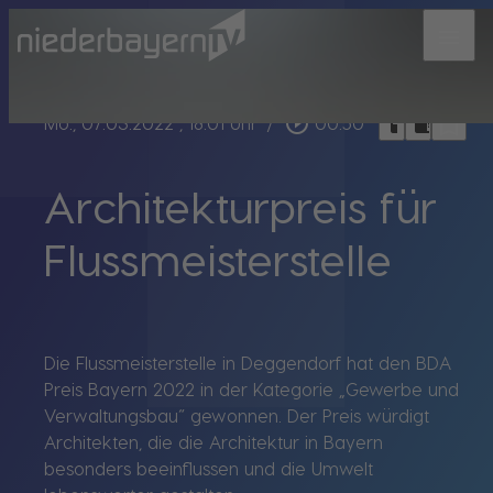
menu
bookmark_border
play_circle_outline
headphones
chrome_reader_mode
Mo., 07.03.2022
, 18:01 Uhr
/
00:50
Architekturpreis für
Flussmeisterstelle
Die Flussmeisterstelle in Deggendorf hat den BDA
Preis Bayern 2022 in der Kategorie „Gewerbe und
Verwaltungsbau“ gewonnen. Der Preis würdigt
Architekten, die die Architektur in Bayern
besonders beeinflussen und die Umwelt