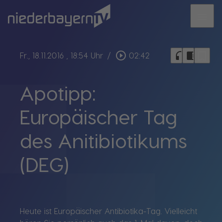
menu
bookmark_border
play_circle_outline
headphones
chrome_reader_mode
Fr., 18.11.2016
, 18:54 Uhr
/
02:42
Apotipp:
Europäischer Tag
des Anitibiotikums
(DEG)
Heute ist Europäischer Antibiotika-Tag. Vielleicht