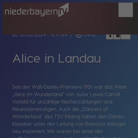
menu
bookmark_border
play_circle_outline
headphones
chrome_reader_mode
Di., 20.02.2024
, 18:11 Uhr
/
04:12
Alice in Landau
Seit der Walt-Disney-Premiere 1951 war das Werk
„Alice im Wunderland“ von Autor Lewis Carroll
Vorbild für unzählige Nacherzählungen und
Neuinszenierungen. Auch die „Dancers of
Wonderland“ des TSV Pilsting haben den Disney-
Klassiker unter der Leitung von Ramona Arbinger
neu inszeniert. Wir waren bei einer der