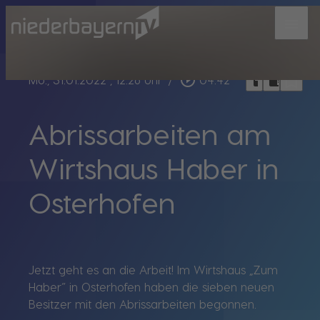
menu
bookmark_border
play_circle_outline
headphones
chrome_reader_mode
Mo., 31.01.2022
, 12:26 Uhr
/
04:42
Abrissarbeiten am
Wirtshaus Haber in
Osterhofen
Jetzt geht es an die Arbeit! Im Wirtshaus „Zum
Haber“ in Osterhofen haben die sieben neuen
Besitzer mit den Abrissarbeiten begonnen.