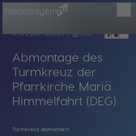
menu
bookmark_border
play_circle_outline
headphones
chrome_reader_mode
Di., 21.12.2021
, 18:06 Uhr
/
01:43
Abmontage des
Turmkreuz der
Pfarrkirche Mariä
Himmelfahrt (DEG)
Turmkreuz abmontiert