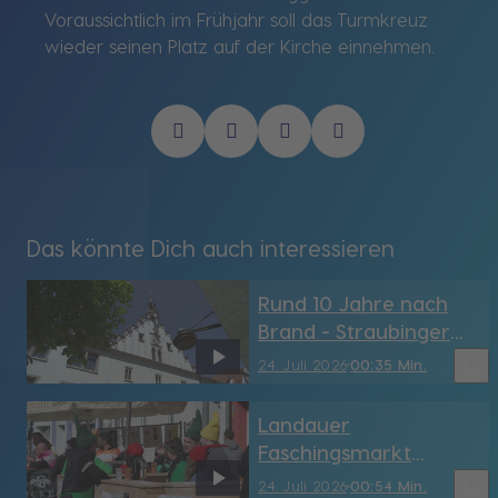
Voraussichtlich im Frühjahr soll das Turmkreuz
wieder seinen Platz auf der Kirche einnehmen.
Das könnte Dich auch interessieren
Rund 10 Jahre nach
Brand - Straubinger
Rathaus hat sein
bookmark_border
24. Juli 2026
00:35 Min.
Türmchen wieder (SR)
Landauer
Faschingsmarkt
möglicherweise vor
bookmark_border
24. Juli 2026
00:54 Min.