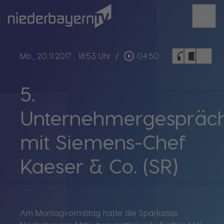
menu
bookmark_border
play_circle_outline
headphones
chrome_reader_mode
Mo., 20.11.2017
, 18:53 Uhr
/
04:50
5.
Unternehmergespräc
mit Siemens-Chef
Kaeser & Co. (SR)
Am Montagvormittag hatte die Sparkasse