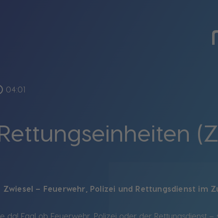
outline
04:01
 Rettungseinheiten (Z
n Zwiesel – Feuerwehr, Polizei und Rettungsdienst im
e da! Egal ob Feuerwehr, Polizei oder der Rettungsdienst – s