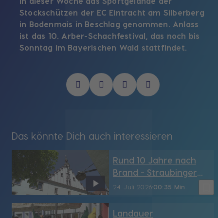
in dieser Woche das Sportgelände der
Stockschützen der EC Eintracht am Silberberg
in Bodenmais in Beschlag genommen. Anlass
ist das 10. Arber-Schachfestival, das noch bis
Sonntag im Bayerischen Wald stattfindet.
Das könnte Dich auch interessieren
Rund 10 Jahre nach
Brand - Straubinger
Rathaus hat sein
bookmark_border
24. Juli 2026
00:35 Min.
Türmchen wieder (SR)
Landauer